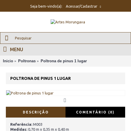
Seja bem-vindo(a):
Acessar/Cadastrar
MENU
Inicio
Poltronas
Poltrona de pinus 1 lugar
POLTRONA DE PINUS 1 LUGAR
DESCRIÇÃO
COMENTÁRIO (0)
Referência:
M003
Medidas:
0,70 m x 0,35 m x 0,40 m