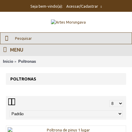
Seja bem-vindo(a):
Acessar/Cadastrar
MENU
Inicio
Poltronas
POLTRONAS